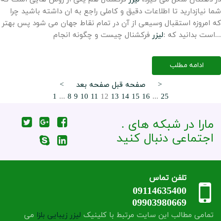
شما نیازدارید تا اطلاعات دقیق و کاملی راجع به ان داشته باشید چرا
که امروزه استقبال وسیعی از آن در تمام نقاط جهان می شود پس بهتر
فرکشنال چیست و چگونه انجام...
است بدانید که :
لیزر
ادامه مطلب
صفحه بعد >
< صفحه قبل
1
...
8
9
10
11
12
13
14
15
16
...
25
. مارا در شبکه های
اجتماعی دنبال کنید
تلفن تماس
09114635400
09903980669
تمامی مطالب این سایت مرتبط با کلینیک
لیزر
زیبایی
بلزا
می