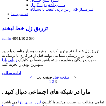
بـــرداشتن خــــال
بـــــرداشتن زیـــگیــل
از بین بردن غبغب با دستگاه RF تــرمـــاژ
تماس با ما
تزریق ژل خط لبخند
admin
48/11/10
2 695
تزریق ژل خط لبخند بهترین کیفیت و قیمت بسیار مناسب با جدید
ترین ابزار پزشکی شما می توانید قبل از هر کاری با پزشک به
صورت رایگان مشاوره داشته باشید فقط در کلینیک
زیبایی
بلزا
بهترین بودن را تجربه کنید...
ادامه مطلب
صفحه بعد >
< صفحه قبل
1
2
3
. مارا در شبکه های اجتماعی دنبال کنید
تمامی مطالب این سایت مرتبط با کلینیک
لیزر
زیبایی
بلزا
می باشد ،