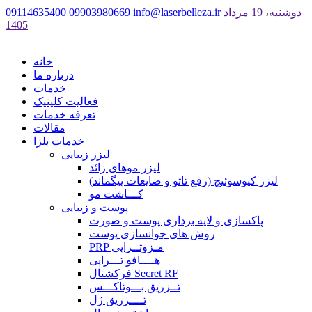
دوشنبه، 19 مرداد
info@laserbelleza.ir
09903980669
09114635400
1405
خانه
درباره ما
خدمات
فعالیت کلینیک
تعرفه خدمات
مقالات
خدمات بلزا
لیزر زیبایی
لیزر موهای زائد
لیزر کیوسوئیچ (رفع تاتو و ضایعات پیگماند)
کـــاشت مو
پوست و زیبایی
پاکسازی و لایه برداری پوست و صورت
روش های جوانسازی پوست
PRP مـزوتــراپی
هــــافو تـــراپی
فرکشنال Secret RF
تــزریق بـــوتاکـــس
تــــزریق ژل