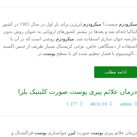
میکرودرم
چیست؟
میکرودرم
ابریژن برای بار اول در سال 1985 در کشور
ایتالیا انجام شد و بعدها در بیشتر کشورهای اروپایی به عنوان روش بدون
عارضه جوان سازی استفاده شد.
میکرودرم
روشی است که در آن با
استفاده از دستگاهی خاص، نوعی کریستال بسیار ظریف از جنس اکسید
در...
آلومینیوم با فشار تنظیم شده ای با سطح
پوست
ادامه مطلب
درمان علائم پیری پوست صورت کلینیک بلزا
1 277
48/11/10
admin
درمان علائم پیری
پوست
صورت
لیزر
جوانسازی
پوست
فراکشنال و