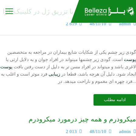
درمان گودی زیر چشم با تزریق ژل در کلینیک بلزا
2 619
48/11/10
admin
گودی زیر چشم یکی از شکایات شایع بیماران در مراجعه به متخصصین
پوست
است. گودی زیر چشمها میتواند در افراد جوان و به دلایل ارثی یا
لاغری باشد و میتواند در افراد مسن تر به دلیل از دست رفتن بافت
پوست
ایجاد شود. دلیل آن هرچه باشد، قطعا در
زیبایی
فرد موثر است و اغلب به
فرد چهره ای مغموم و ناراحت میدهد. در...
ادامه مطلب
میکرودرم و همه چیز درمورد میکرودرم
2 013
48/11/10
admin