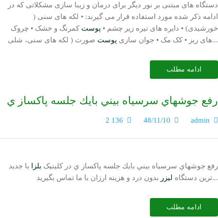
دستگاه های مبتنی بر نور دیگر برای درمان و زیبا سازی مشکلاتی که در
ادامه ذکر شده مورد استفاده قرار می گیرند: • لکه های سنی (
خورشیدی) • دایره های تیره زیر چشم •
پوست
کمرنگ و خشک • چروک
صورت ( لکه های سنی، شلی...
های ریز • کک مک • جوان سازی
پوست
ادامه مطلب
رفع جوشهاي سرسياه بيني بايك جلسه پاكساز ي
2 136
48/11/10
admin
رفع جوشهاي سرسياه بيني بايك جلسه پاكساز ي در کلینیک
بلزا
با جدید
بدون درد و هزینه ارزان با ما تماس بگیرید...
ترین دستگاه
لیزر
ادامه مطلب