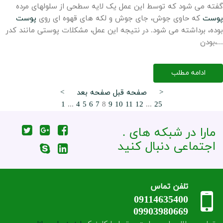
گفته می شود که توسط این عمل یک لایه سطحی از سلولهای مرده
پوست
که حاوی جوش، جای جوش و لکه های قهوه ای روی
پوست
بوده، برداشته می شود. در نتیجه این عمل، مشکلات پوستی مانند کدر
بودن،...
ادامه مطلب
صفحه بعد >
< صفحه قبل
1
...
4
5
6
7
8
9
10
11
12
...
25
. مارا در شبکه های
اجتماعی دنبال کنید
تلفن تماس
09114635400
09903980669