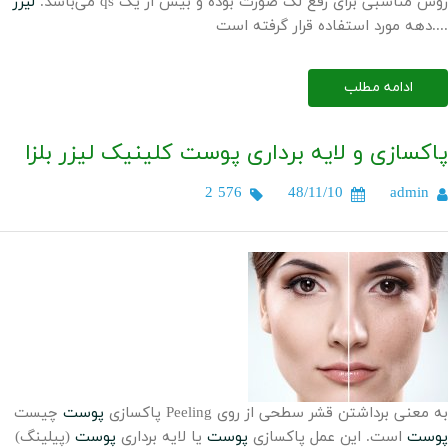
qs روش مناسبی برای رفع لک صورت بوده و بیش از یک
می‌باشد.
لیزر
دهه مورد استفاده قرار گرفته است....
ادامه مطلب
پاکسازی و لایه برداری پوست کلینیک لیزر بلزا
2 576
48/11/10
admin
چیست Peeling به معنی برداشتن قشر سطحی از روی
پاکسازی
پوست
پوست
است. این عمل پاکسازی
پوست
یا لایه برداری
پوست
(پیلینگ)