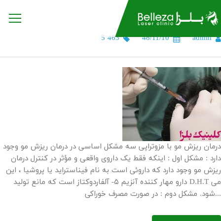
مزوتراپی مو و PRP
5 463
48/11/10
admin
درمان ریزش مو با مزوتراپی سه مشکل اساسی در درمان ریزش مو وجود
دارد : مشکل اول : اینکه فقط یک داروی واقعی و مؤثر در کنترل درمان
ریزش مو وجود دارد که داروئی است به نام فیناستراید یا پروشیا ، این
دارو مهار کننده آنزیم ۵- آلفاردوکتاز است که مانع تولید D.H.T می
شود. مشکل دوم : در صورت مصرف خوراکی...