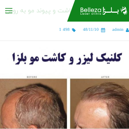
کاشت و پیوند مو به روش Fit و Fut در کلینیک
بلزا
1 498
48/11/10
admin