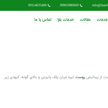
09114635400
09903980669
info@laserb
 خدمات
مقالات
خدمات بلزا
تماس با ما
ست از پیدایش
پوست
تیره میان پلک پایینی و بالای گونه. کبودی زیر