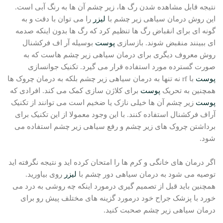
نتیجه قابل مشاهده شدن رگ ها، زیر چشم آن ها به رنگ آبی است.
این روش درمان سیاهی زیر چشم با
لیزر
را می توان با دقت و به
گونه ای برای انقباض رگ ها تنظیم کرد که رگ ها بدون اینکه صدمه
ای ببینند منقبض شوند. بازسازی
پوست
بوسیله آر اف فرکشنال
روش معروف دیگری برای درمان سیاهی زیر چشم هاست که به
صورت گسترده مورد استفاده قرار می گیرد. تکنیک جوانسازی
پوست
با rf نه تنها به درمان سیاهی زیر چشم بلکه به درمان چروک ها
همچنین به تحریک
پوست
برای کلاژن سازی کمک می کند. افرادی که
پوست
زیر چشم آن ها خیلی نازک یا ضخیم است می توانند از تکنیک
آر‌اف فرکشنال استفاده کنند. با این وجود معمولا از این تکنیک برای
برداشتن چروک های زیر چشم و رفع سیاهی زیر چشم استفاده می
شود.
اگر درمان های خانگی و کرم ها را امتحان کرده اید و نتیجه نگرفته اید
توصیه می شود به درمان سیاهی دور چشم با
لیزر
روی بیاورید.
همچنین باید قبل از تصمیم گیری درمورد اینکه چه روشی به درد می
خورد با پزشک جراح خود درمورد گزینه های مختلف پیش رو برای
درمان سیاهی زیر چشم صحبت کنید.