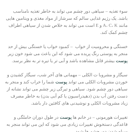
سوء تغذیه – سیاهی دور چشم می تواند به خاطر تغذیه نامناسب
باشد. یک رژیم غذایی سالم که سرشار از مواد مغذی و ویتامین هایی
مانند A، C، K و E است می تواند به خلاص شدن از سیاهی اطراف
چشم کمک کند.
خستگی و محرومیت از خواب – کمبود خواب یا خستگی بیش از حد
منجر به پوستی رنگ پریده می شود که این باعث می شود خون زیر
پوست
بیشتر قابل مشاهده باشد و آبی تر یا تیره تر به نظر برسد.
سیگار و مشروبا ت الکلی – مهمانی های آخر شب، سیگار کشیدن و
خوردن مشروبات الکلی می تواند
پوست
شما را خراب کند و منجر به
سیاهی دور چشم شود. سیاهی و تیرگی زیر چشم می تواند نشانه از
دست رفتن آب بدن (دهیدراسیون یا کم آبی بدن) به خاطر مصرف
زیاد مشروبات الکلی و نوشیدنی های کافئین دار باشد.
تغییرات هورمونی – در خانم ها
پوست
در طول دوران حاملگی و
قاعدگی دستخوش تغییرات زیادی می شود که این می تواند منجر به
سیاه شدن دور چشم ها شود.