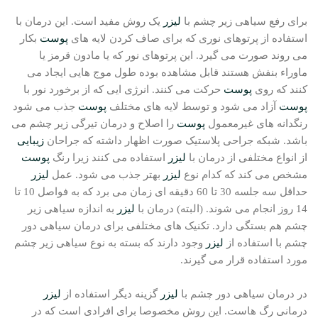
برای رفع سیاهی زیر چشم با
لیزر
یک روش مفید است. این درمان با
استفاده از پرتوهای نوری که برای صاف کردن لایه های
پوست
بکار
می روند صورت می گیرد. این پرتوهای نور که یا مادون قرمز یا
ماوراء بنفش هستند قابل مشاهده بوده طول موج هایی ایجاد می
کنند که روی
پوست
حرکت می کنند. انرژی ایی که از برخورد نور با
پوست
آزاد می شود و توسط لایه های مختلف
پوست
جذب می شود
رنگدانه های غیرمعمول
پوست
را اصلاح و درمان تیرگی زیر چشم می
باشد. شبکه جراحی پلاستیک صورت اظهار داشته که جراحان
زیبایی
از انواع مختلفی از درمان با
لیزر
استفاده می کنند زیرا رنگ
پوست
مشخص می کند که کدام نوع
لیزر
بهتر جذب می شود. عمل
لیزر
حداقل سه جلسه 30 تا 60 دقیقه ای زمان می برد که به فواصل 10 تا
14 روز انجام می شوند. (البته) درمان با
لیزر
به اندازه سیاهی زیر
چشم هم بستگی دارد. تکنیک های مختلفی برای درمان سیاهی دور
چشم با استفاده از
لیزر
وجود دارند که بسته به نوع سیاهی زیر چشم
مورد استفاده قرار می گیرند.
در درمان سیاهی دور چشم با
لیزر
گزینه دیگر استفاده از
لیزر
درمانی رگ هاست. این روش مخصوصا برای افرادی است که در