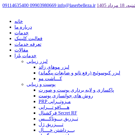
18 مرداد 1405
info@laserbelleza.ir
09903980669
09114635400
خانه
درباره ما
خدمات
فعالیت کلینیک
تعرفه خدمات
مقالات
خدمات بلزا
لیزر زیبایی
لیزر موهای زائد
لیزر کیوسوئیچ (رفع تاتو و ضایعات پیگماند)
کـــاشت مو
پوست و زیبایی
پاکسازی و لایه برداری پوست و صورت
روش های جوانسازی پوست
PRP مـزوتــراپی
هــــافو تـــراپی
فرکشنال Secret RF
تــزریق بـــوتاکـــس
تــــزریق ژل
بـــرداشتن خــــال