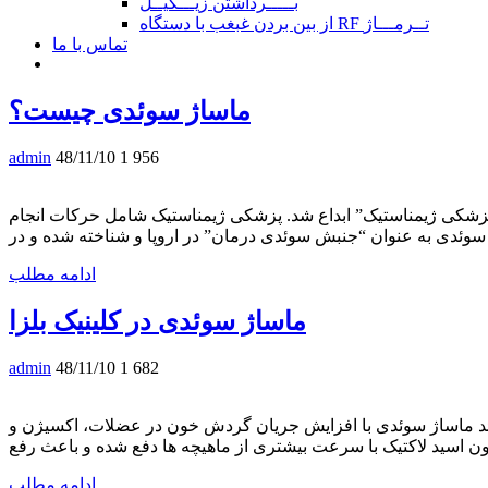
بـــــرداشتن زیـــگیــل
از بین بردن غبغب با دستگاه RF تــرمـــاژ
تماس با ما
ماساژ سوئدی چیست؟
admin
48/11/10
1 956
اژ سوئدی بر اساس آناتومی و فیزیولوژی توسط یک فیزیولوژیست سوئدی، هنریک لینگ (۱۷۷۶-۱۸۳۹) با نام “پزشکی ژیمناستیک” ابداع شد. پزشکی ژیمناستیک شامل حرکات انجام
ادامه مطلب
ماساژ سوئدی در کلینیک بلزا
admin
48/11/10
1 682
ائد ماساژ سوئدی با افزایش جریان گردش خون در عضلات، اکسیژن و
ادامه مطلب