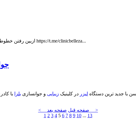
ازبين رفتن خطوط دور چشم و بالا رفتن ابرو بعد از سه جلسه سكرت (اراف فركشنال) https://t.me/clinicbelleza...
جوا
ن با جدید ترین دستگاه
لیزر
در کلینیک
زیبایی
و جوانسازی
بلزا
با کادر
صفحه بعد >
< صفحه قبل
1
2
3
4
5
6
7
8
9
10
...
13