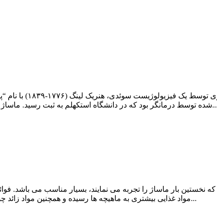
ماساژ سوئدی چیست؟ ماس
که در دانشگاه استکهلم به ثبت رسید. ماساژ سوئدی به عنوان “جنبش سوئدی درمان” در اروپا و شناخته شده و در...
نخستین بار ماساژ را تجربه می نمایند، بسیار مناسب می باشد. فو
مواد غذایی بیشتری به ماهیچه ها رسیده و همچنین مواد زائد چون اسید لاکتیک با سرعت بیشتری از ماهیچه ها دفع شده و باعث رفع...