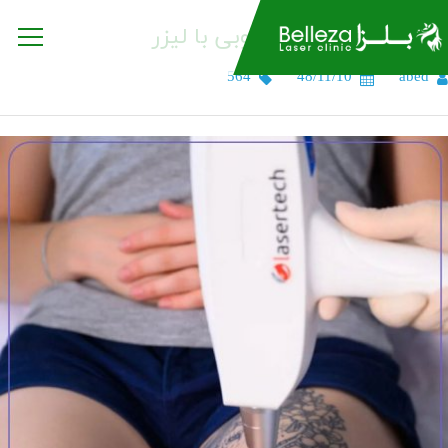
پاک کردن تاتو و خالکوبی با لیزر
564
48/11/10
abed