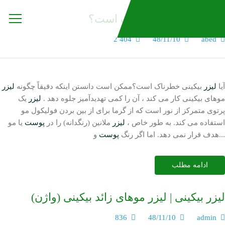
آیا لیزر بیکینی خطرناک است؟
2 404
48/11/10
abed
آیا
لیزر
بیکینی خطرناک است؟ممکن است دانستن اینکه دقیقاً چگونه
لیزر
موهای بیکینی کار می کند ، آن را کمی تهدیدآمیز جلوه دهد .
لیزر
یک
پرتوی متمرکز از نور است که از گرما برای از بین بردن فولیکول مو
استفاده می کند. به طور خاص ،
لیزر
ملانین (رنگدانه) را در
پوست
یا مو
و...
هدف قرار نمی دهد. اما اگر رنگ
پوست
ادامه مطلب
لیزر بیکینی | لیزر موهای زائد بیکینی (واژن)
836
48/11/10
admin