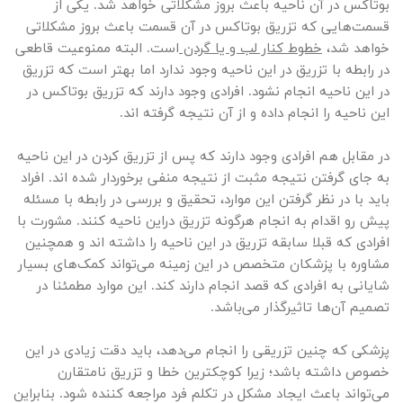
بوتاکس در آن ناحیه باعث بروز مشکلاتی خواهد شد. یکی از
قسمت‌هایی که تزریق بوتاکس در آن قسمت باعث بروز مشکلاتی
خواهد شد،
خطوط کنار لب و یا گردن
است. البته ممنوعیت قاطعی
در رابطه با تزریق در این ناحیه وجود ندارد اما بهتر است که تزریق
در این ناحیه انجام نشود. افرادی وجود دارند که تزریق بوتاکس در
این ناحیه را انجام داده و از آن نتیجه گرفته اند.
در مقابل هم افرادی وجود دارند که پس از تزریق کردن در این ناحیه
به جای گرفتن نتیجه مثبت از نتیجه منفی برخوردار شده اند. افراد
باید با در نظر گرفتن این موارد، تحقیق و بررسی در رابطه با مسئله
پیش رو اقدام به انجام هرگونه تزریق دراین ناحیه کنند. مشورت با
افرادی که قبلا سابقه تزریق در این ناحیه را داشته اند و همچنین
مشاوره با پزشکان متخصص در این زمینه می‌تواند کمک‌های بسیار
شایانی به افرادی که قصد انجام دارند کند. این موارد مطمئنا در
تصمیم آن‌ها تاثیرگذار می‌باشد.
پزشکی که چنین تزریقی را انجام می‌دهد، باید دقت زیادی در این
خصوص داشته باشد؛ زیرا کوچکترین خطا و تزریق نامتقارن
می‌تواند باعث ایجاد مشکل در تکلم فرد مراجعه کننده شود. بنابراین