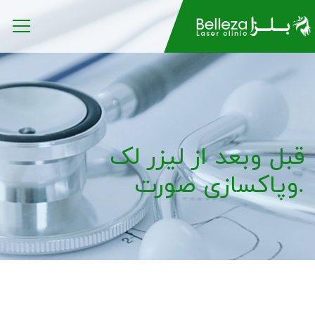
قبل وبعد از لیزر لک
وپاکسازی صورت.