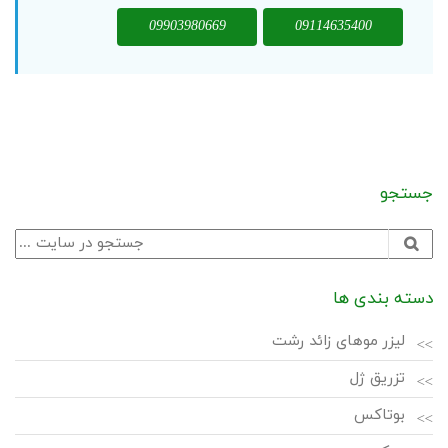
09903980669
09114635400
جستجو
دسته بندی ها
لیزر موهای زائد رشت
تزریق ژل
بوتاکس