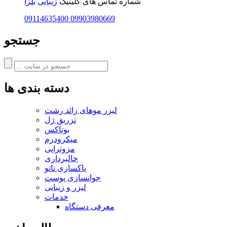
شماره تماس های کلینیک
زیبایی
بلزا
09114635400
09903980669
جستجو
دسته بندی ها
لیزر موهای زائد رشت
تزریق ژل
بوتاکس
میکرودرم
مزوتراپی
خالبرداری
پاکسازی تاتو
جوانسازی پوست
لیزر و زیبایی
خدمات
معرفی دستگاه