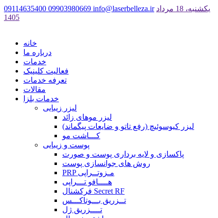
یکشنبه، 18 مرداد
info@laserbelleza.ir
09903980669
09114635400
1405
خانه
درباره ما
خدمات
فعالیت کلینیک
تعرفه خدمات
مقالات
خدمات بلزا
لیزر زیبایی
لیزر موهای زائد
لیزر کیوسوئیچ (رفع تاتو و ضایعات پیگماند)
کـــاشت مو
پوست و زیبایی
پاکسازی و لایه برداری پوست و صورت
روش های جوانسازی پوست
PRP مـزوتــراپی
هــــافو تـــراپی
فرکشنال Secret RF
تــزریق بـــوتاکـــس
تــــزریق ژل